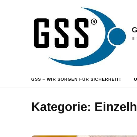
Zum
Inhalt
springen
G
(Enter
Ih
drücken)
GSS – WIR SORGEN FÜR SICHERHEIT!
U
Kategorie:
Einzel